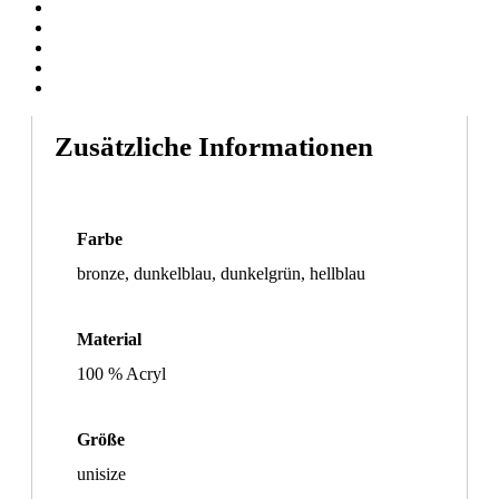
Bewegung am Beispiel des Schwimmens. Grundlage
DE
ENG
dieser Textilmuster bilden die schwarzen Markierungen
KASSE
am Boden eines Schwimmbeckens.
INSTAGRAM
Zusätzliche Informationen
Farbe
bronze, dunkelblau, dunkelgrün, hellblau
Material
100 % Acryl
Größe
unisize