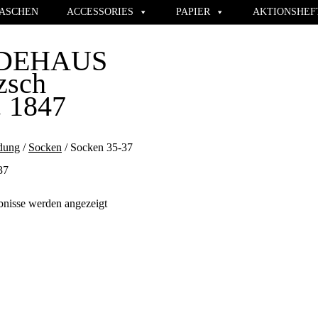
ASCHEN
ACCESSORIES
PAPIER
AKTIONSHEF
DEHAUS
zsch
. 1847
dung
/
Socken
/ Socken 35-37
37
Nach
bnisse werden angezeigt
Aktualität
sortiert