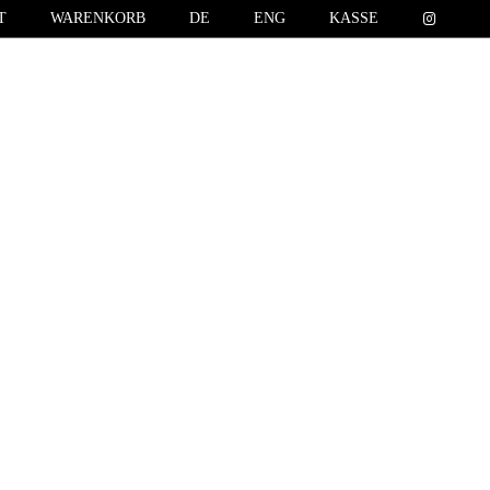
T
WARENKORB
DE
ENG
KASSE