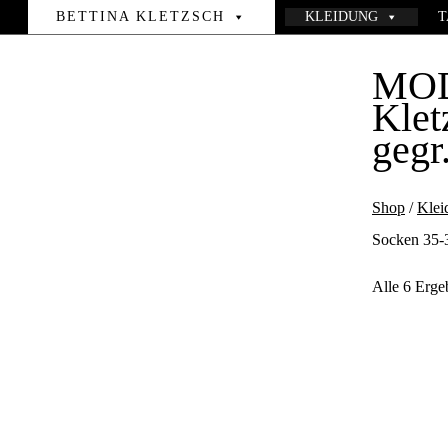
BETTINA KLETZSCH
KLEIDUNG
T
MO
Klet
gegr
Shop
/
Klei
Socken 35-
Alle 6 Erge