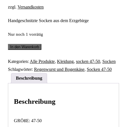
zzgl.
Versandkosten
Handgeschnitzte Socken aus dem Erzgebirge
Nur noch 1 vorrätig
Socke
In den Warenkorb
Regenwurst
und
Bogenkäse,
Kategorien:
Alle Produkte
,
Kleidung
,
socken 47-50
,
Socken
rosa
Schlagwörter:
Regenwurst und Bogenkäse
,
Socken 47-50
Menge
Beschreibung
Beschreibung
GRÖßE: 47-50