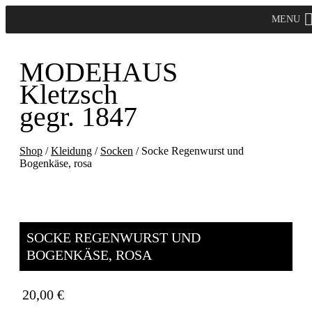
MENU
MODEHAUS
Kletzsch
gegr. 1847
Shop
/
Kleidung
/
Socken
/ Socke Regenwurst und
Bogenkäse, rosa
SOCKE REGENWURST UND
BOGENKÄSE, ROSA
20,00
€