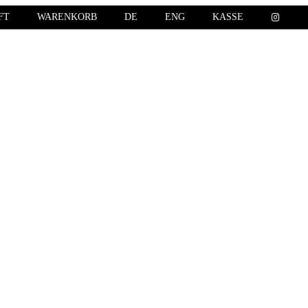
FT
WARENKORB
DE
ENG
KASSE