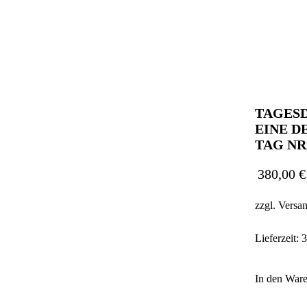
TAGESD
EINE D
TAG NR.:
380,00
€
zzgl.
Versa
Lieferzeit:
3
In den War