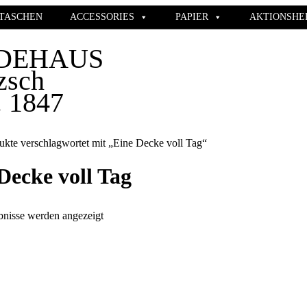
TASCHEN
ACCESSORIES
PAPIER
AKTIONSHE
DEHAUS
zsch
. 1847
ukte verschlagwortet mit „Eine Decke voll Tag“
Decke voll Tag
Nach
bnisse werden angezeigt
Aktualität
sortiert