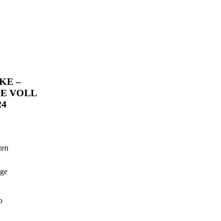
KE –
KE VOLL
24
ten
age
b